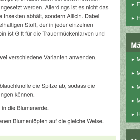
F
ngesetzt werden. Allerdings ist es nicht das
 Insekten abhält, sondern Allicin. Dabei
H
haltigen Stoff, der in jeder einzelnen
cin ist Gift für die Trauermückenlarven und
Mä
wei verschiedene Varianten anwenden.
M
M
lauchknolle die Spitze ab, sodass die
M
ringen können.
M
 in die Blumenerde.
H
llenen Blumentöpfen auf die gleiche Weise.