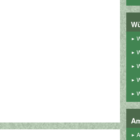
Wü
W
W
W
W
W
Am
A