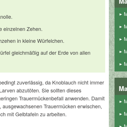
Ma
M
nolle.
M
hre einzelnen Zehen.
M
hzehen in kleine Würfelchen.
M
ürfel gleichmäßig auf der Erde von allen
M
bedingt zuverlässig, da Knoblauch nicht immer
Ma
Larven abzutöten. Sie sollten dieses
 geringen Trauermückenbefall anwenden. Damit
M
n, ausgewachsenen Trauermücken erwischen,
M
ich mit Gelbtafeln zu arbeiten.
M