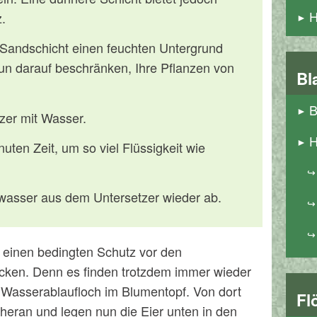
H
.
 Sandschicht einen feuchten Untergrund
un darauf beschränken, Ihre Pflanzen von
Bl
B
zer mit Wasser.
H
uten Zeit, um so viel Flüssigkeit wie
wasser aus dem Untersetzer wieder ab.
r einen bedingten Schutz vor den
ken. Denn es finden trotzdem immer wieder
asserablaufloch im Blumentopf. Von dort
Fl
heran und legen nun die Eier unten in den