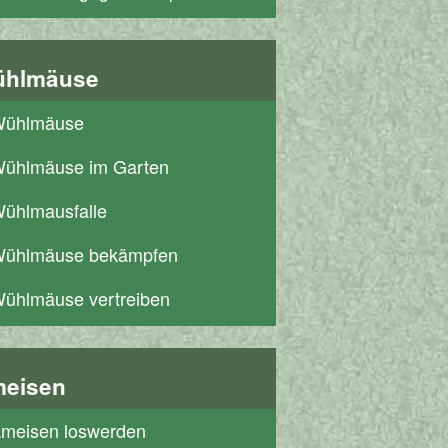
hlmäuse
ühlmäuse
ühlmäuse im Garten
ühlmausfalle
ühlmäuse bekämpfen
ühlmäuse vertreiben
eisen
meisen loswerden