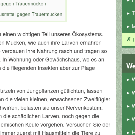
 gegen Trauermücken
T
usmittel gegen Trauermücken
M
n einen wichtigen Teil unseres Ökosystems.
T
n Mücken, wie auch ihre Larven ernähren
ie verdauen ihre Nahrung rasch und tragen so
i. In Wohnung oder Gewächshaus, wo es an
We
n die fliegenden Insekten aber zur Plage
W
urzeln von Jungpflanzen gütlichtun, lassen
W
n die vielen kleinen, erwachsenen Zweiflügler
W
wirren, belasten sie unser Nervenkostüm.
 die schädlichen Larven, noch gegen die
W
chemischen Keule vorgehen. Versuchen Sie der
H
immer zuerst mit Hausmitteln die Tiere zu