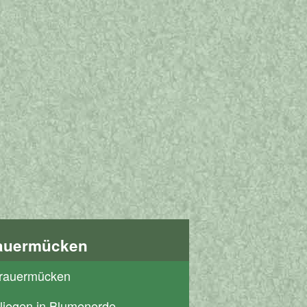
auermücken
rauermücken
liegen in Blumenerde