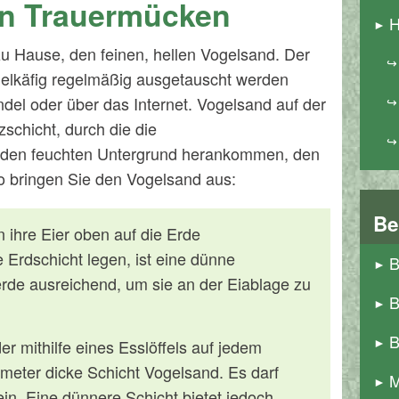
n Trauermücken
H
zu Hause, den feinen, hellen Vogelsand. Der
ogelkäfig regelmäßig ausgetauscht werden
del oder über das Internet. Vogelsand auf der
schicht, durch die die
 den feuchten Untergrund herankommen, den
So bringen Sie den Vogelsand aus:
Be
 ihre Eier oben auf die Erde
 Erdschicht legen, ist eine dünne
B
rde ausreichend, um sie an der Eiablage zu
B
B
er mithilfe eines Esslöffels auf jedem
imeter dicke Schicht Vogelsand. Es darf
M
in. Eine dünnere Schicht bietet jedoch