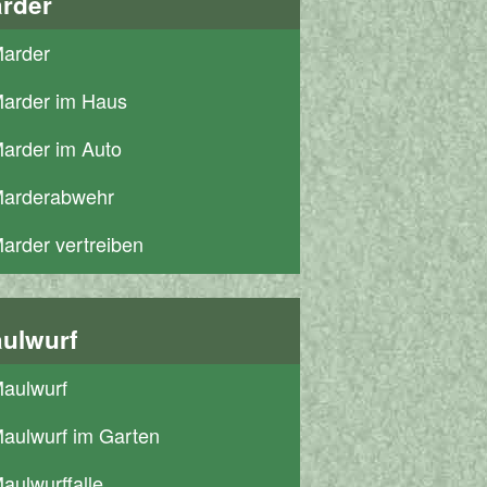
rder
arder
arder im Haus
arder im Auto
arderabwehr
arder vertreiben
ulwurf
aulwurf
aulwurf im Garten
aulwurffalle