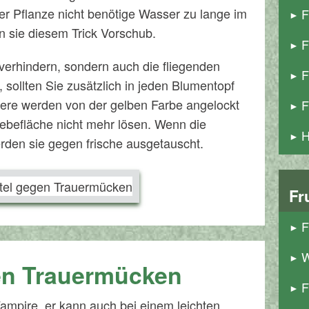
r Pflanze nicht benötige Wasser zu lange im
F
en sie diesem Trick Vorschub.
F
 verhindern, sondern auch die fliegenden
F
 sollten Sie zusätzlich in jeden Blumentopf
Tiere werden von der gelben Farbe angelockt
F
ebefläche nicht mehr lösen. Wenn die
H
rden sie gegen frische ausgetauscht.
Fr
F
W
en Trauermücken
F
Vampire, er kann auch bei einem leichten